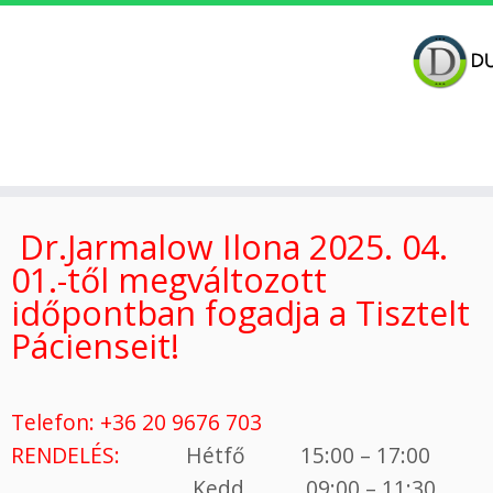
Skip
to
Dr.Jarmalow Ilona 2025. 04.
content
01.-től megváltozott
időpontban fogadja a Tisztelt
Pácienseit!
Telefon: +36 20 9676 703
RENDELÉS:
Hétfő 15:00 – 17:00
Kedd
09:00 – 11:30